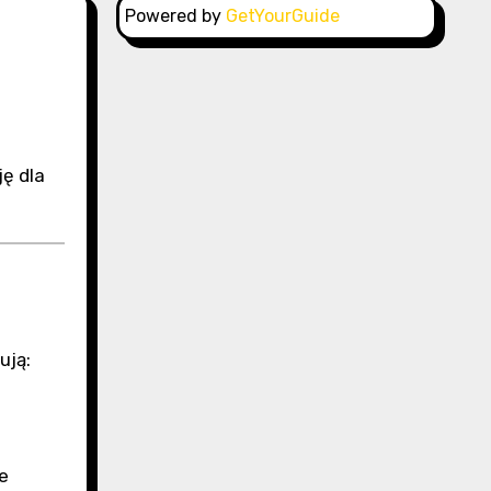
Powered by
GetYourGuide
ję dla
ują:
e