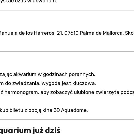
rzystać czas w akwarium.
nuela de los Herreros, 21, 07610 Palma de Mallorca. Sko
zając akwarium w godzinach porannych.
m do zwiedzania, wygoda jest kluczowa.
ź harmonogram, aby zobaczyć ulubione zwierzęta podc
up biletu z opcją kina 3D Aquadome.
quarium już dziś