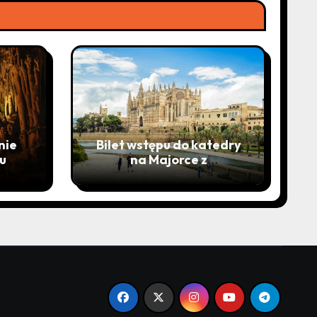
nie
Bilet wstępu do katedry
u
na Majorce z
pominięciem kolejki