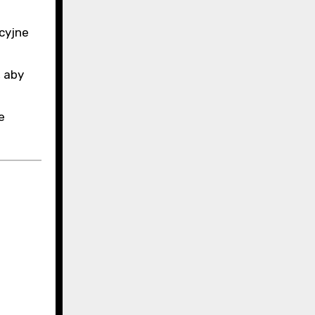
cyjne
, aby
e