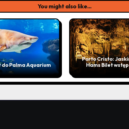
You might also like...
Porto Cristo: Jaski
et do Palma Aquarium
Hams Bilet wstęp