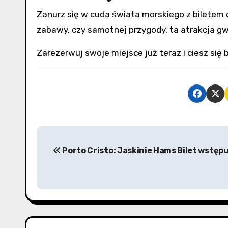
Zanurz się w cuda świata morskiego z biletem 
zabawy, czy samotnej przygody, ta atrakcja gwa
Zarezerwuj swoje miejsce już teraz i ciesz si
N
Porto Cristo: Jaskinie Hams Bilet wstęp
a
w
i
g