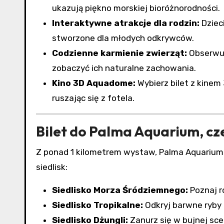
ukazują piękno morskiej bioróżnorodności.
Interaktywne atrakcje dla rodzin:
Dziec
stworzone dla młodych odkrywców.
Codzienne karmienie zwierząt:
Obserwuj 
zobaczyć ich naturalne zachowania.
Kino 3D Aquadome:
Wybierz bilet z kinem 
ruszając się z fotela.
Bilet do Palma Aquarium, cz
Z ponad 1 kilometrem wystaw, Palma Aquarium 
siedlisk:
Siedlisko Morza Śródziemnego:
Poznaj r
Siedlisko Tropikalne:
Odkryj barwne ryby 
Siedlisko Dżungli:
Zanurz się w bujnej scen