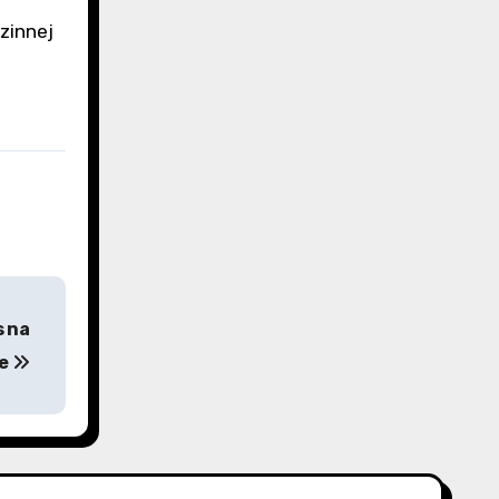
zinnej
s na
ce